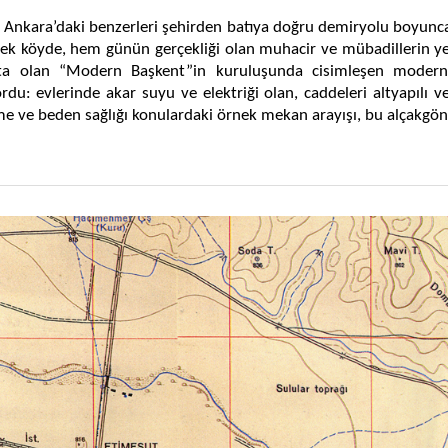
a, Ankara’daki benzerleri şehirden batıya doğru demiryolu boyunc
ek köyde, hem günün gerçekliği olan muhacir ve mübadillerin ye
kta olan “Modern Başkent”in kuruluşunda cisimleşen moder
rdu: evlerinde akar suyu ve elektriği olan, caddeleri altyapılı
e ve beden sağlığı konulardaki örnek mekan arayışı, bu alçakgönü