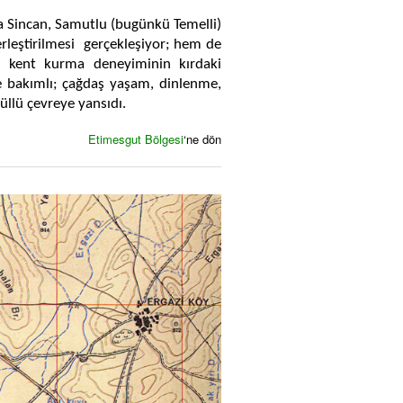
a Sincan, Samutlu (bugünkü Temelli)
rleştirilmesi gerçekleşiyor; hem de
n kent kurma deneyiminin kırdaki
 ve bakımlı; çağdaş yaşam, dinlenme,
llü çevreye yansıdı.
Etimesgut Bölgesi
‘ne dön