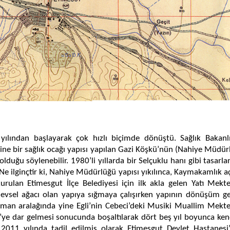
ılından başlayarak çok hızlı biçimde dönüştü. Sağlık Bakanlı
yerine bir sağlık ocağı yapısı yapılan Gazi Köşkü’nün (Nahiye Müdü
olduğu söylenebilir. 1980’li yıllarda bir Selçuklu hanı gibi tasarla
e ilginçtir ki, Nahiye Müdürlüğü yapısı yıkılınca, Kaymakamlık açık
kurulan Etimesgut İlçe Belediyesi için ilk akla gelen Yatı Mekt
levsel ağacı olan yapıya sığmaya çalışırken yapının dönüşüm geç
man aralağında yine Egli’nin Cebeci’deki Musiki Muallim
Mekte
e’ye dar gelmesi sonucunda boşaltılarak dört beş yıl boyunca ken
 2011 yılında tadil edilmiş olarak Etimesgut Devlet Hastanesi’