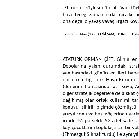
-Etimesut köylüsünün bir Van köylü
büyülteceği zaman, o da, kara kerpi
ona değil, o yavaş yavaş Ergazi Kö
Falih Rıfkı Atay (1998)
Eski Saat
, TC Kültür Bak
ATATÜRK ORMAN ÇİFTLİĞİ’nin en 
Depolarına yakın durumdaki str
yanıbaşındaki günün en ileri habe
öncülük ettiği Türk Hava Kurumu E
(dönemin haritasında Tatlı Kuyu, A
diğer stratejik değerlere de dikkat 
dağıtılmış olan ortak kullanımlı ta
konuyu ‘sihirli’ biçimde çözmüştü. 
yüzyıl sonu ve başı göçlerine uyar
içinde, 52 parselde 52 adet sade tas
köy çocuklarını toplulaştıran bir ya
(Etimesgut Sıhhat Yurdu) ile aynı yı