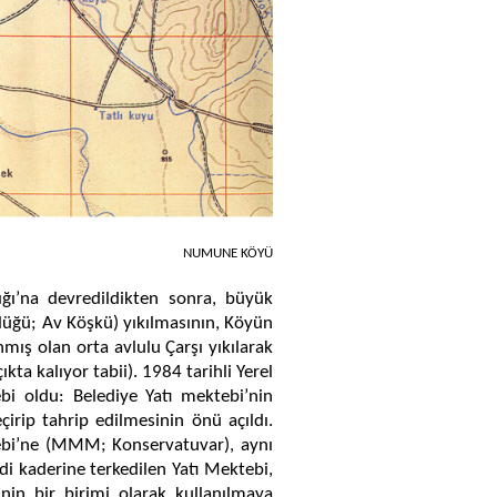
NUMUNE KÖYÜ
ğı’na devredildikten sonra, büyük
rlüğü; Av Köşkü) yıkılmasının, Köyün
nmış olan orta avlulu Çarşı yıkılarak
ta kalıyor tabii). 1984 tarihli Yerel
ebi oldu: Belediye Yatı mektebi’nin
irip tahrip edilmesinin önü açıldı.
bi’ne (MMM; Konservatuvar), aynı
di kaderine terkedilen Yatı Mektebi,
nin bir birimi olarak kullanılmaya