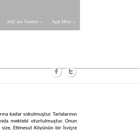
AOÇ’nin Vaadleri
»
Açık Müze
»
larına kadar sokulmuştur.
Tarlalarının
ollanda mektebi oturtulmuştur. Onun
size, Etimesut Köyünün bir İsviçre