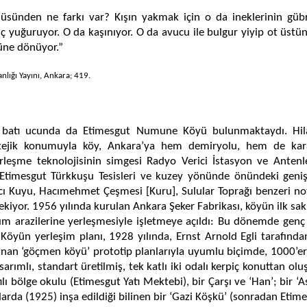
sünden ne farkı var? Kışın yakmak için o da ineklerinin gübre
ç yuğuruyor. O da kaşınıyor. O da avucu ile bulgur yiyip ot üstü
yüne dönüyor.”
anlığı Yayını, Ankara; 419.
batı ucunda da Etimesgut Numune Köyü bulunmaktaydı. Hilal
atejik konumuyla köy, Ankara’ya hem demiryolu, hem de kar
rleşme teknolojisinin simgesi Radyo Verici İstasyon ve Antenle
timesgut Türkkuşu Tesisleri ve kuzey yönünde önündeki geniş 
cı Kuyu, Hacımehmet Çeşmesi [Kuru], Sulular Toprağı benzeri no
çekiyor. 1956 yılında kurulan Ankara Şeker Fabrikası, köyün ilk sa
rım arazilerine yerleşmesiyle işletmeye açıldı: Bu dönemde genç
Köyün yerleşim planı, 1928 yılında, Ernst Arnold Egli tarafından
lanan ‘göçmen köyü’ prototip planlarıyla uyumlu biçimde, 1000’er
arımlı, standart üretilmiş, tek katlı iki odalı kerpiç konuttan oluş
tılı bölge okulu (Etimesgut Yatı Mektebi), bir Çarşı ve ‘Han’; bir 
llarda (1925) inşa edildiği bilinen bir ‘Gazi Köşkü’ (sonradan Et