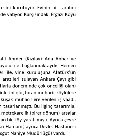
sini kurutuyor. Evinin bir tarafını
nde yatıyor.
Karşısındaki Ergazi Köyü
-i Ahmer (Kızılay) Ana Anbar ve
ayolu ile bağlanmaktaydı: Hemen
ri ile, yine kuruluşuna Atatürk’ün
arazileri sulayan Ankara Çayı gibi
tlarla döneminde çok önceliği olan)
kinlerini oluşturan muhacir köylülere
 kuşak muhacirlere verilen iş vaadi,
 tasarlanmıştı. Bu ilginç tasarımla;
 metrekarelik (birer dönüm) arsalar
an bir köy yaratılmıştı. Ayrıca çevre
‘Asri Hamam’, ayrıca Devlet Hastanesi
imesgut Nahiye Müdürlüğü) vardı.