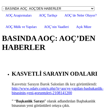
AOÇ Araştırmaları
AOÇ Tarihçe
AOÇ’de Neler Oluyor?
AOÇ Mülk ve Yapıları
AOÇ’nin Vaadleri
Açık Müze
BASINDA AOÇ: AOÇ’DEN
HABERLER
KASVETLİ SARAYIN ODALARI
Kasvetsiz Sarayın Barok Salonları ilk kez görüntülendi:
http://www.odatv.com/n.php?n=aocye-yapilan-basbakanlik-
binasinin-yeni-goruntuleri-2108141200
” “
Başkanlık Sarayı
” olarak adlandırılan Başbakanlık
binasının yeni görüntüleri ortaya çıktı.