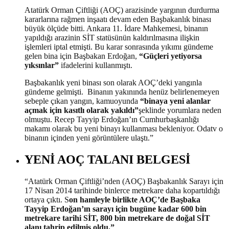
Atatürk Orman Çiftliği (AOÇ) arazisinde yargının durdurma
kararlarına rağmen inşaatı devam eden Başbakanlık binası
büyük ölçüde bitti. Ankara 11. İdare Mahkemesi, binanın
yapıldığı arazinin SİT statüsünün kaldırılmasına ilişkin
işlemleri iptal etmişti. Bu karar sonrasında yıkımı gündeme
gelen bina için Başbakan Erdoğan,
“Güçleri yetiyorsa
yıksınlar”
ifadelerini kullanmıştı.
Başbakanlık yeni binası son olarak AOÇ’deki yangınla
gündeme gelmişti. Binanın yakınında henüz belirlenemeyen
sebeple çıkan yangın, kamuoyunda
“binaya yeni alanlar
açmak için kasıtlı olarak yakıldı”
şeklinde yorumlara neden
olmuştu. Recep Tayyip Erdoğan’ın Cumhurbaşkanlığı
makamı olarak bu yeni binayı kullanması bekleniyor. Odatv o
binanın içinden yeni görüntülere ulaştı.”
YENİ AOÇ TALANI BELGESİ
“Atatürk Orman Çiftliği’nden (AOÇ) Başbakanlık Sarayı için
17 Nisan 2014 tarihinde binlerce metrekare daha kopartıldığı
ortaya çıktı. S
on hamleyle birlikte AOÇ’de Başbaka
Tayyip Erdoğan’ın sarayı için bugüne kadar 600 bin
metrekare tarihi SİT, 800 bin metrekare de doğal SİT
alanı tahrip edilmiş oldu.”