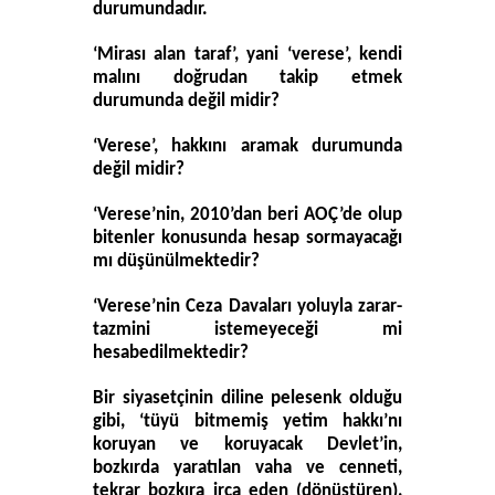
durumundadır.
‘Mirası alan taraf’, yani ‘verese’, kendi
malını doğrudan takip etmek
durumunda değil midir?
‘Verese’, hakkını aramak durumunda
değil midir?
‘Verese’nin, 2010’dan beri AOÇ’de olup
bitenler konusunda hesap sormayacağı
mı düşünülmektedir?
‘Verese’nin Ceza Davaları yoluyla zarar-
tazmini istemeyeceği mi
hesabedilmektedir?
Bir siyasetçinin diline pelesenk olduğu
gibi, ‘tüyü bitmemiş yetim hakkı’nı
koruyan ve koruyacak Devlet’in,
bozkırda yaratılan vaha ve cenneti,
tekrar bozkıra irca eden (dönüştüren),