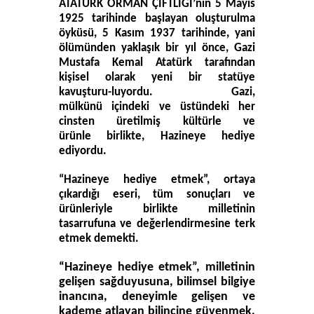
ATATÜRK ORMAN ÇİFTLİĞİ’nin 5 Mayıs
1925 tarihinde başlayan oluşturulma
öyküsü, 5 Kasım 1937 tarihinde, yani
ölümünden yaklaşık bir yıl önce, Gazi
Mustafa Kemal Atatürk tarafından
kişisel olarak yeni bir statüye
kavuşturu-luyordu. Gazi,
mülkünü içindeki ve üstündeki her
cinsten üretilmiş kültürle ve
ürünle birlikte, Hazineye hediye
ediyordu.
“Hazineye hediye etmek”, ortaya
çıkardığı eseri, tüm sonuçları ve
ürünleriyle birlikte milletinin
tasarrufuna ve değerlendirmesine terk
etmek demekti.
“Hazineye hediye etmek”, milletinin
gelişen sağduyusuna, bilimsel bilgiye
inancına, deneyimle gelişen ve
kademe atlayan bilincine güvenmek,