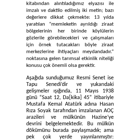
kitabından alıntıladığımız elyazısı ile
imzalı ve daktilo edilmiş iki metin; bazı
değerlere dikkat çekmekte: 13 yılda
yaratılan “memleketin ayrıldığı ziraat
bölgelerinin her birinde köylülerin
gözlerile görebilecekleri ve çalışmaları
için örnek tutacakları böyle ziraat
merkezlerine ihtiyaçları meydandadır.”
noktasına gelen tarımsal etkinlik niteliği
konusu çok önemli olsa gerektir.
Aşağıda sunduğumuz Resmi Senet ise
Tapu Senedi’dir ve yukarıdaki
gelişmeler ışığında, 11 Mayıs 1938
günü “Saat 12, Da[kika] 45” itibariyle
Mustafa Kemal Atatürk adına Hasan
Rıza Soyak tarafından imzalanan AOÇ
arazileri ve mülkünün Hazine’ye
devrini belgelemektedir. Bu mülkün
dökümünu burada paylaşmadık; ama
pek çok yerde yayınlanmıştır: