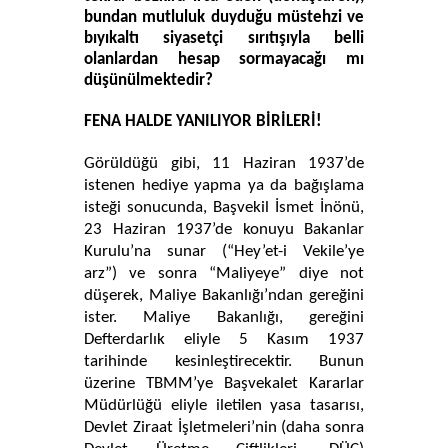
bundan mutluluk duyduğu müstehzi ve
bıyıkaltı siyasetçi sırıtışıyla belli
olanlardan hesap sormayacağı mı
düşünülmektedir?
FENA HALDE YANILIYOR BİRİLERİ!
Görüldüğü gibi, 11 Haziran 1937’de
istenen hediye yapma ya da bağışlama
isteği sonucunda, Başvekil İsmet İnönü,
23 Haziran 1937’de konuyu Bakanlar
Kurulu’na sunar (“Hey’et-i Vekile’ye
arz”) ve sonra “Maliyeye” diye not
düşerek, Maliye Bakanlığı’ndan gereğini
ister. Maliye Bakanlığı, gereğini
Defterdarlık eliyle 5 Kasım 1937
tarihinde kesinleştirecektir. Bunun
üzerine TBMM’ye Başvekalet Kararlar
Müdürlüğü eliyle iletilen yasa tasarısı,
Devlet Ziraat İşletmeleri’nin (daha sonra