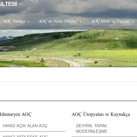
AOÇ Tarihçe
»
AOÇ’de Neler Oluyor?
»
AOÇ Mülk ve Yapıları
»
Bilinmeyen AOÇ
AOÇ Ütopyaları ve Kaynakça
HANGİ AÇIK ALAN AOÇ
DEVRİM, TARIM,
MODERNLEŞME
HANGİ YERLEŞKE AOÇ